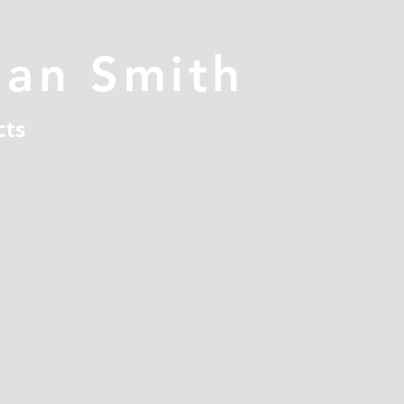
han Smith
cts