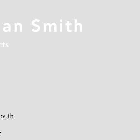
han Smith
cts
outh
t